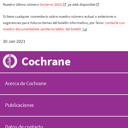
Nuestro último número (
invierno 2021)
ya está disponible
Si tiene cualquier comentario sobre nuestro número actual o anteriores o
sugerencias para futuros temas del boletín informativo, por favor
contacte con
nuestro documentalista sanitario/editor del boletín
30 Jan 2021
Cochrane
Acerca de Cochrane
C
o
Publicaciones
c
h
r
B
a
i
Datos de contacto