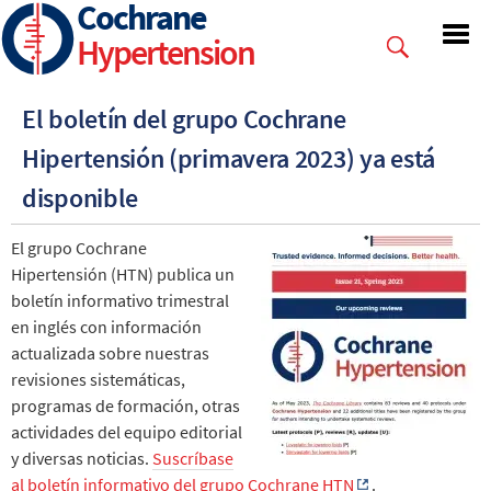
Cochrane
Skip
to
Hypertension
main
content
El boletín del grupo Cochrane
Hipertensión (primavera 2023) ya está
disponible
El grupo Cochrane
Hipertensión (HTN) publica un
boletín informativo trimestral
en inglés con información
actualizada sobre nuestras
revisiones sistemáticas,
programas de formación, otras
actividades del equipo editorial
y diversas noticias.
Suscríbase
al boletín informativo del grupo Cochrane HTN
.