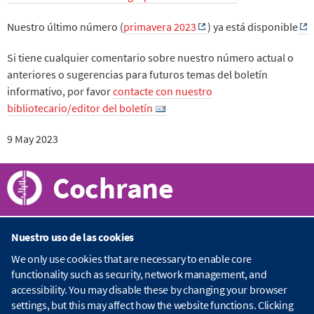
Nuestro último número (
primavera 2023
) ya está disponible
Si tiene cualquier comentario sobre nuestro número actual o
anteriores o sugerencias para futuros temas del boletín
informativo, por favor
contacte con nuestro
bibliotecario/editor del boletín
9 May 2023
Cochrane
Nuestro uso de las cookies
Acerca de Cochrane
We only use cookies that are necessary to enable core
functionality such as security, network management, and
C
accessibility. You may disable these by changing your browser
o
Publicaciones
c
settings, but this may affect how the website functions. Clicking